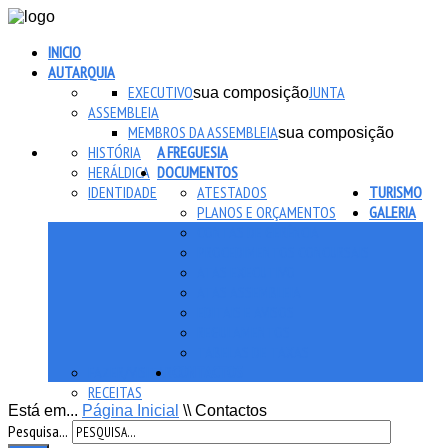
INICIO
AUTARQUIA
EXECUTIVO
JUNTA
sua composição
ASSEMBLEIA
MEMBROS DA ASSEMBLEIA
sua composição
HISTÓRIA
A FREGUESIA
HERÁLDICA
DOCUMENTOS
IDENTIDADE
ATESTADOS
TURISMO
PLANOS E ORÇAMENTOS
GALERIA
CONTAS DE GERÊNCIA
PROCEDIMENTOS CONCURSAIS
ATAS EXECUTIVO
ATAS ASSEMBLEIA
EDITAIS E AVISOS
REGULAMENTOS
TABELAS DE TAXAS
FAZER/VISITAR
CONTACTOS
RECEITAS
Está em...
Página Inicial
\\
Contactos
Pesquisa...