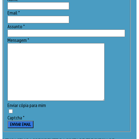
Email
*
Assunto
*
Mensagem
*
Enviar cópia para mim
Captcha
*
ENVIAR EMAIL