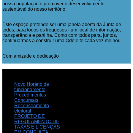
nossa população e promover o desenvolvimento
sustentável do nosso território.
Este espaço pretende ser uma janela aberta da Junta de
todos, para todos os fregueses - um local de informação,
transparência e partilha. Conto com todos para, juntos,
continuarmos a construir uma Odeleite cada vez melhor.
Com amizade e dedicação
NOTICIAS
RECENTES
Novo Horário de
funcionamento
Procedimentos
Concursais
Recenseamento
eleitoral
PROJETO DE
REGULAMENTO DE
TAXAS E LICENÇAS
EM CONSULTA