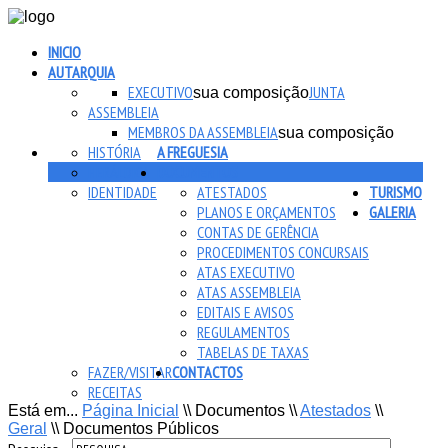
INICIO
AUTARQUIA
EXECUTIVO
JUNTA
sua composição
ASSEMBLEIA
MEMBROS DA ASSEMBLEIA
sua composição
HISTÓRIA
A FREGUESIA
HERÁLDICA
DOCUMENTOS
IDENTIDADE
ATESTADOS
TURISMO
PLANOS E ORÇAMENTOS
GALERIA
CONTAS DE GERÊNCIA
PROCEDIMENTOS CONCURSAIS
ATAS EXECUTIVO
ATAS ASSEMBLEIA
EDITAIS E AVISOS
REGULAMENTOS
TABELAS DE TAXAS
FAZER/VISITAR
CONTACTOS
RECEITAS
Está em...
Página Inicial
\\
Documentos
\\
Atestados
\\
Geral
\\
Documentos Públicos