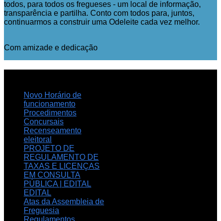
todos, para todos os fregueses - um local de informação,
transparência e partilha. Conto com todos para, juntos,
continuarmos a construir uma Odeleite cada vez melhor.
Com amizade e dedicação
NOTICIAS
RECENTES
Novo Horário de
funcionamento
Procedimentos
Concursais
Recenseamento
eleitoral
PROJETO DE
REGULAMENTO DE
TAXAS E LICENÇAS
EM CONSULTA
PÚBLICA | EDITAL
EDITAL
Atas da Assembleia de
Freguesia
Regulamentos