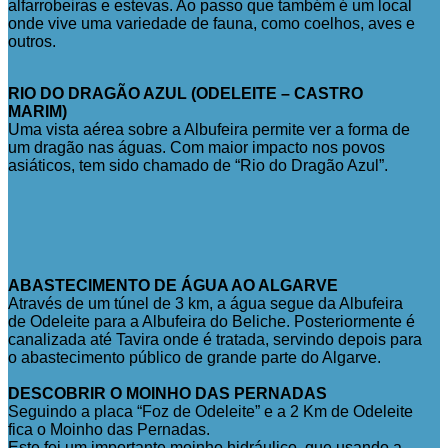
alfarrobeiras e estevas. Ao passo que também é um local
onde vive uma variedade de fauna, como coelhos, aves e
outros.
RIO DO DRAGÃO AZUL (ODELEITE – CASTRO
MARIM)
Uma vista aérea sobre a Albufeira permite ver a forma de
um dragão nas águas. Com maior impacto nos povos
asiáticos, tem sido chamado de “Rio do Dragão Azul”.
ABASTECIMENTO DE ÁGUA AO ALGARVE
Através de um túnel de 3 km, a água segue da Albufeira
de Odeleite para a Albufeira do Beliche. Posteriormente é
canalizada até Tavira onde é tratada, servindo depois para
o abastecimento público de grande parte do Algarve.
DESCOBRIR O MOINHO DAS PERNADAS
Seguindo a placa “Foz de Odeleite” e a 2 Km de Odeleite
fica o Moinho das Pernadas.
Este foi um importante moinho hidráulico, que usando a