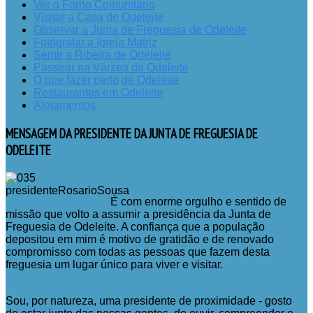
Ver o Forno Comunitário
Visitar a Casa de Odeleite
Observar a Junta de Freguesia de Odeleite
Fotografar a Igreja Matriz
Sentir a Ribeira de Odeleite
Passear na Várzea de Odeleite
O que fazer perto de Odeleite
Restaurantes em Odeleite
Alojamentos
MENSAGEM
DA PRESIDENTE DA JUNTA DE FREGUESIA DE
ODELEITE
É com enorme orgulho e sentido de
missão que volto a assumir a presidência da Junta de
Freguesia de Odeleite. A confiança que a população
depositou em mim é motivo de gratidão e de renovado
compromisso com todas as pessoas que fazem desta
freguesia um lugar único para viver e visitar.
Sou, por natureza, uma presidente de proximidade - gosto