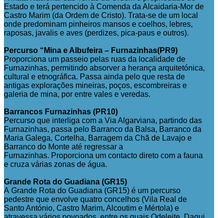
Estado e terá pertencido à Comenda da Alcaidaria-Mor de
Castro Marim (da Ordem de Cristo). Trata-se de um local
onde predominam pinheiros mansos e coelhos, lebres,
raposas, javalis e aves (perdizes, pica-paus e outros).
Percurso “Mina e Albufeira – Furnazinhas(PR9)
Proporciona um passeio pelas ruas da localidade de
Furnazinhas, permitindo absorver a herança arquitetónica,
cultural e etnográfica. Passa ainda pelo que resta de
antigas explorações mineiras, poços, escombreiras e
galeria de mina, por entre vales e veredas.
Barrancos Furnazinhas (PR10)
Percurso que interliga com a Via Algarviana, partindo das
Furnazinhas, passa pelo Barranco da Balsa, Barranco da
Maria Galega, Cortelha, Barragem da Chã de Lavajo e
Barranco do Monte até regressar a
Furnazinhas. Proporciona um contacto direto com a fauna
e cruza várias zonas de água.
Grande Rota do Guadiana (GR15)
A Grande Rota do Guadiana (GR15) é um percurso
pedestre que envolve quatro concelhos (Vila Real de
Santo António, Castro Marim, Alcoutim e Mértola) e
atravessa vários povoados, entre os quais Odeleite. Daqui