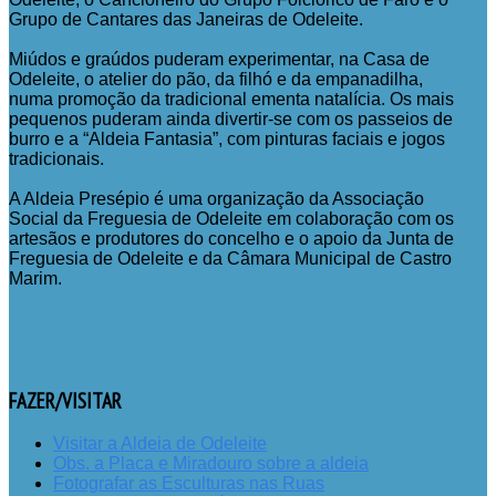
Grupo de Cantares das Janeiras de Odeleite.
Miúdos e graúdos puderam experimentar, na Casa de
Odeleite, o atelier do pão, da filhó e da empanadilha,
numa promoção da tradicional ementa natalícia. Os mais
pequenos puderam ainda divertir-se com os passeios de
burro e a “Aldeia Fantasia”, com pinturas faciais e jogos
tradicionais.
A Aldeia Presépio é uma organização da Associação
Social da Freguesia de Odeleite em colaboração com os
artesãos e produtores do concelho e o apoio da Junta de
Freguesia de Odeleite e da Câmara Municipal de Castro
Marim.
FAZER/VISITAR
Visitar a Aldeia de Odeleite
Obs. a Placa e Miradouro sobre a aldeia
Fotografar as Esculturas nas Ruas