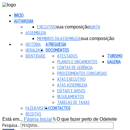
INICIO
AUTARQUIA
EXECUTIVO
JUNTA
sua composição
ASSEMBLEIA
MEMBROS DA ASSEMBLEIA
sua composição
HISTÓRIA
A FREGUESIA
HERÁLDICA
DOCUMENTOS
IDENTIDADE
ATESTADOS
TURISMO
PLANOS E ORÇAMENTOS
GALERIA
CONTAS DE GERÊNCIA
PROCEDIMENTOS CONCURSAIS
ATAS EXECUTIVO
ATAS ASSEMBLEIA
EDITAIS E AVISOS
REGULAMENTOS
TABELAS DE TAXAS
FAZER/VISITAR
CONTACTOS
RECEITAS
Está em...
Página Inicial
\\
O que fazer perto de Odeleite
Pesquisa...