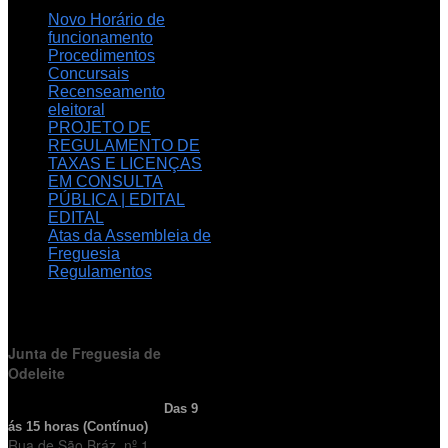
Novo Horário de
funcionamento
Procedimentos
Concursais
Recenseamento
eleitoral
PROJETO DE
REGULAMENTO DE
TAXAS E LICENÇAS
EM CONSULTA
PÚBLICA | EDITAL
EDITAL
Atas da Assembleia de
Freguesia
Regulamentos
HORÁRIO
DE FUNCIONAMENTO
Junta de Freguesia de
Odeleite
Horário de Atendimento:
Das 9
ás 15 horas (Contínuo)
Rua de São Bráz, nº 1