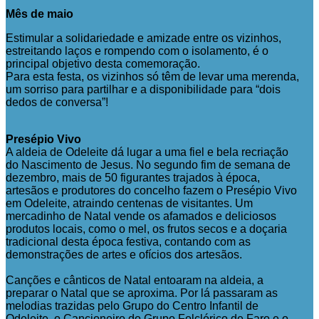
Mês de maio
Estimular a solidariedade e amizade entre os vizinhos,
estreitando laços e rompendo com o isolamento, é o
principal objetivo desta comemoração.
Para esta festa, os vizinhos só têm de levar uma merenda,
um sorriso para partilhar e a disponibilidade para “dois
dedos de conversa”!
Presépio Vivo
A aldeia de Odeleite dá lugar a uma fiel e bela recriação
do Nascimento de Jesus. No segundo fim de semana de
dezembro, mais de 50 figurantes trajados à época,
artesãos e produtores do concelho fazem o Presépio Vivo
em Odeleite, atraindo centenas de visitantes. Um
mercadinho de Natal vende os afamados e deliciosos
produtos locais, como o mel, os frutos secos e a doçaria
tradicional desta época festiva, contando com as
demonstrações de artes e ofícios dos artesãos.
Canções e cânticos de Natal entoaram na aldeia, a
preparar o Natal que se aproxima. Por lá passaram as
melodias trazidas pelo Grupo do Centro Infantil de
Odeleite, o Cancioneiro do Grupo Folclórico de Faro e o