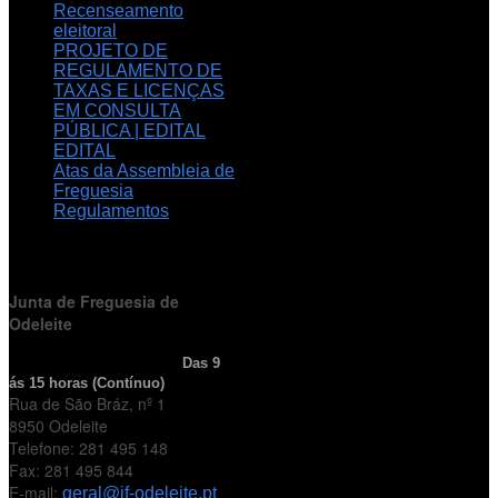
Recenseamento
eleitoral
PROJETO DE
REGULAMENTO DE
TAXAS E LICENÇAS
EM CONSULTA
PÚBLICA | EDITAL
EDITAL
Atas da Assembleia de
Freguesia
Regulamentos
HORÁRIO
DE FUNCIONAMENTO
Junta de Freguesia de
Odeleite
Horário de Atendimento:
Das 9
ás 15 horas (Contínuo)
Rua de São Bráz, nº 1
8950 Odeleite
Telefone: 281 495 148
Fax: 281 495 844
E-mail:
geral@jf-odeleite.pt