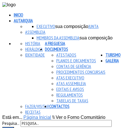
INICIO
AUTARQUIA
EXECUTIVO
JUNTA
sua composição
ASSEMBLEIA
MEMBROS DA ASSEMBLEIA
sua composição
HISTÓRIA
A FREGUESIA
HERÁLDICA
DOCUMENTOS
IDENTIDADE
ATESTADOS
TURISMO
PLANOS E ORÇAMENTOS
GALERIA
CONTAS DE GERÊNCIA
PROCEDIMENTOS CONCURSAIS
ATAS EXECUTIVO
ATAS ASSEMBLEIA
EDITAIS E AVISOS
REGULAMENTOS
TABELAS DE TAXAS
FAZER/VISITAR
CONTACTOS
RECEITAS
Está em...
Página Inicial
\\
Ver o Forno Comunitário
Pesquisa...