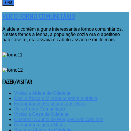
FIND
VER O FORNO COMUNITÁRIO
A aldeia contém alguns interessantes fornos comunitários.
Nestes fornos a lenha, a população cozia ora o apetitoso
pão caseiro, ora assava o cabrito assado e muito mais.
FAZER/VISITAR
Visitar a Aldeia de Odeleite
Obs. a Placa e Miradouro sobre a aldeia
Fotografar as Esculturas nas Ruas
Ver o Forno Comunitário
Visitar a Casa de Odeleite
Observar a Junta de Freguesia de Odeleite
Fotografar a Igreja Matriz
Sentir a Ribeira de Odeleite