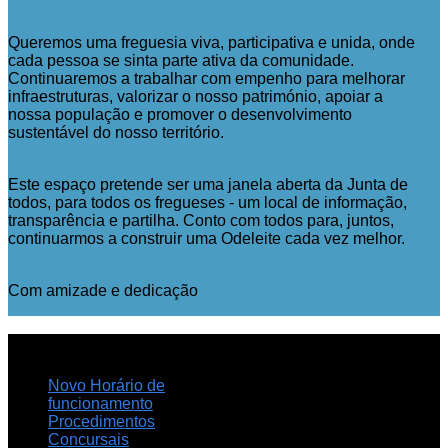
Queremos uma freguesia viva, participativa e unida, onde
cada pessoa se sinta parte ativa da comunidade.
Continuaremos a trabalhar com empenho para melhorar
infraestruturas, valorizar o nosso património, apoiar a
nossa população e promover o desenvolvimento
sustentável do nosso território.
Este espaço pretende ser uma janela aberta da Junta de
todos, para todos os fregueses - um local de informação,
transparência e partilha. Conto com todos para, juntos,
continuarmos a construir uma Odeleite cada vez melhor.
Com amizade e dedicação
NOTICIAS
RECENTES
Novo Horário de
funcionamento
Procedimentos
Concursais